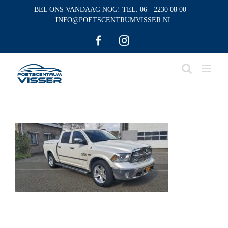
Skip
BEL ONS VANDAAG NOG! TEL. 06 - 2230 08 00
|
to
INFO@POETSCENTRUMVISSER.NL
content
Facebook
Instagram