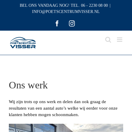
Skip
BEL ONS VANDAAG NOG! TEL. 06 - 2230 08 00
|
to
INFO@POETSCENTRUMVISSER.NL
content
Facebook
Instagram
Ons werk
Wij zijn trots op ons werk en delen dan ook graag de
resultaten van een aantal auto’s welke wij eerder voor onze
klanten hebben mogen schoonmaken.