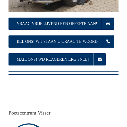
VRAAG VRIJBLIJVEND EEN OFFERTE AAN!
BEL ONS! WIJ STAAN U GRAAG TE WOORD
MAIL ONS! WIJ REAGEREN ERG SNEL!
Poetscentrum Visser